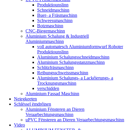
Produktiounslinn
Schneidmaschinn
Buer- a Fräsmaschinn
Schweessmaschinn
Botzmaschinn
CNC-Biegemaschinn
Aluminium Schalung & Industriell
Aluminiummaschinn
voll automatesch Aluminiumformwurf Roboter
Produktiounslinn
Aluminium Schalungsschneidmaschinn
Aluminium Schalungsstanzmaschinn
Schlitzfräsmaschinn
Reibungsschweissmaschinn
Aluminium Schalungs- a Lackéierungs- a
Trocknungsmaschinn
verschidden
Aluminium Fassad Maschinn
Neiegkeeten
Schlëssel ëmdréinen
Aluminium Fënsteren an Dieren
Veraarbechtungsmaschinn
uPVC Fënsteren an Dieren Veraarbechtungsmaschinn
Video