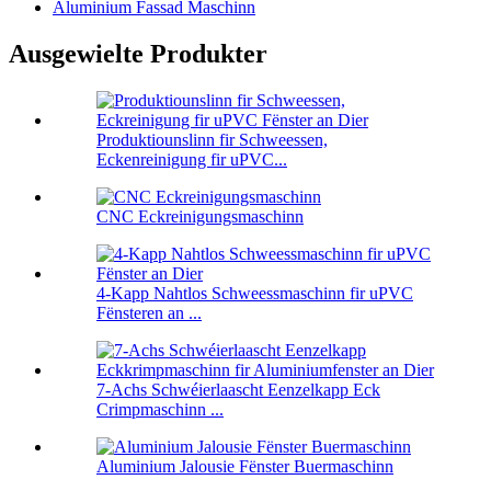
Aluminium Fassad Maschinn
Ausgewielte Produkter
Produktiounslinn fir Schweessen,
Eckenreinigung fir uPVC...
CNC Eckreinigungsmaschinn
4-Kapp Nahtlos Schweessmaschinn fir uPVC
Fënsteren an ...
7-Achs Schwéierlaascht Eenzelkapp Eck
Crimpmaschinn ...
Aluminium Jalousie Fënster Buermaschinn