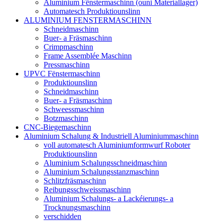
Aluminium Fënstermaschinn (ouni Materiallager)
Automatesch Produktiounslinn
ALUMINIUM FENSTERMASCHINN
Schneidmaschinn
Buer- a Fräsmaschinn
Crimpmaschinn
Frame Assemblée Maschinn
Pressmaschinn
UPVC Fënstermaschinn
Produktiounslinn
Schneidmaschinn
Buer- a Fräsmaschinn
Schweessmaschinn
Botzmaschinn
CNC-Biegemaschinn
Aluminium Schalung & Industriell Aluminiummaschinn
voll automatesch Aluminiumformwurf Roboter
Produktiounslinn
Aluminium Schalungsschneidmaschinn
Aluminium Schalungsstanzmaschinn
Schlitzfräsmaschinn
Reibungsschweissmaschinn
Aluminium Schalungs- a Lackéierungs- a
Trocknungsmaschinn
verschidden