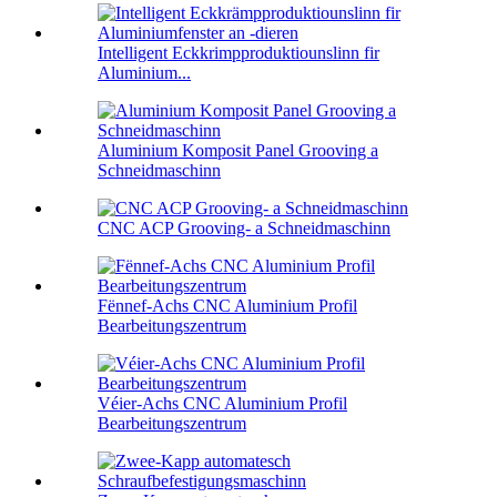
Intelligent Eckkrimpproduktiounslinn fir
Aluminium...
Aluminium Komposit Panel Grooving a
Schneidmaschinn
CNC ACP Grooving- a Schneidmaschinn
Fënnef-Achs CNC Aluminium Profil
Bearbeitungszentrum
Véier-Achs CNC Aluminium Profil
Bearbeitungszentrum