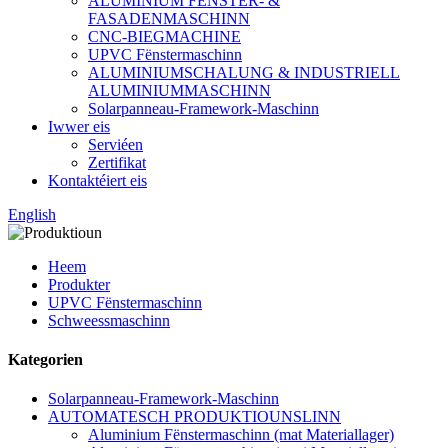
ALUMINIUM FENSTER- &
FASADENMASCHINN
CNC-BIEGMACHINE
UPVC Fënstermaschinn
ALUMINIUMSCHALUNG & INDUSTRIELL
ALUMINIUMMASCHINN
Solarpanneau-Framework-Maschinn
Iwwer eis
Serviéen
Zertifikat
Kontaktéiert eis
English
Heem
Produkter
UPVC Fënstermaschinn
Schweessmaschinn
Kategorien
Solarpanneau-Framework-Maschinn
AUTOMATESCH PRODUKTIOUNSLINN
Aluminium Fënstermaschinn (mat Materiallager)