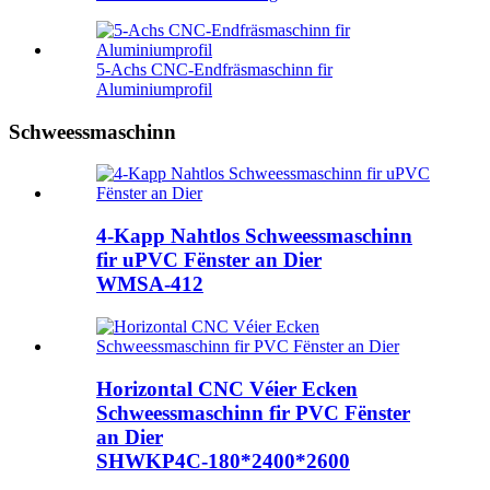
5-Achs CNC-Endfräsmaschinn fir
Aluminiumprofil
Schweessmaschinn
4-Kapp Nahtlos Schweessmaschinn
fir uPVC Fënster an Dier
WMSA-412
Horizontal CNC Véier Ecken
Schweessmaschinn fir PVC Fënster
an Dier
SHWKP4C-180*2400*2600