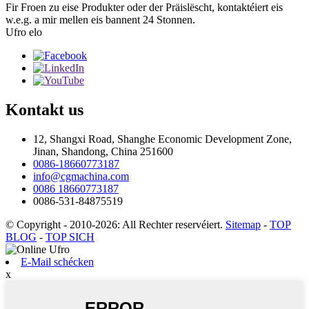
Fir Froen zu eise Produkter oder der Präislëscht, kontaktéiert eis
w.e.g. a mir mellen eis bannent 24 Stonnen.
Ufro elo
Kontakt
us
12, Shangxi Road, Shanghe Economic Development Zone,
Jinan, Shandong, China 251600
0086-18660773187
info@cgmachina.com
0086 18660773187
0086-531-84875519
© Copyright - 2010-2026: All Rechter reservéiert.
Sitemap
-
TOP
BLOG
-
TOP SICH
E-Mail schécken
x