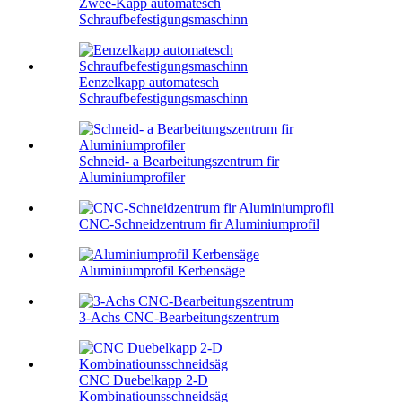
Zwee-Kapp automatesch
Schraufbefestigungsmaschinn
Eenzelkapp automatesch
Schraufbefestigungsmaschinn
Schneid- a Bearbeitungszentrum fir
Aluminiumprofiler
CNC-Schneidzentrum fir Aluminiumprofil
Aluminiumprofil Kerbensäge
3-Achs CNC-Bearbeitungszentrum
CNC Duebelkapp 2-D
Kombinatiounsschneidsäg