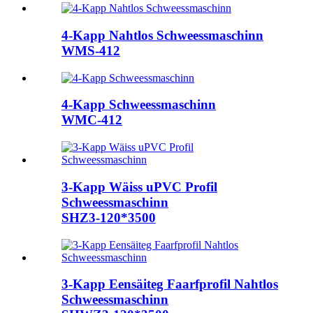
4-Kapp Nahtlos Schweessmaschinn
WMS-412
4-Kapp Schweessmaschinn
WMC-412
3-Kapp Wäiss uPVC Profil
Schweessmaschinn
SHZ3-120*3500
3-Kapp Eensäiteg Faarfprofil Nahtlos
Schweessmaschinn