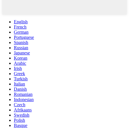
English
French
German
Portuguese
Spanish
Russian
Japanese
Korean
Arabic
Irish
Greek
Turkish
Italian
Danish
Romanian
Indonesian
Czech
Afrikaans
Swedish
Polish
Basque