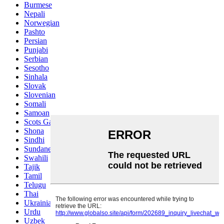
Burmese
Nepali
Norwegian
Pashto
Persian
Punjabi
Serbian
Sesotho
Sinhala
Slovak
Slovenian
Somali
Samoan
Scots Gaelic
Shona
Sindhi
Sundanese
Swahili
Tajik
Tamil
Telugu
Thai
Ukrainian
Urdu
Uzbek