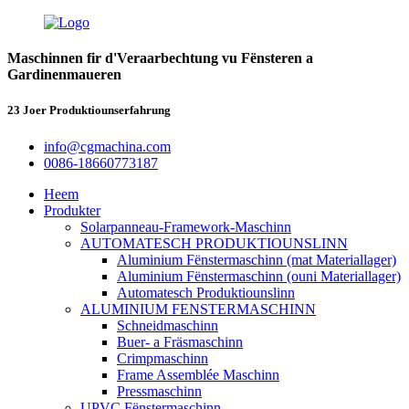
Maschinnen fir d'Veraarbechtung vu Fënsteren a
Gardinenmaueren
23 Joer Produktiounserfahrung
info@cgmachina.com
0086-18660773187
Heem
Produkter
Solarpanneau-Framework-Maschinn
AUTOMATESCH PRODUKTIOUNSLINN
Aluminium Fënstermaschinn (mat Materiallager)
Aluminium Fënstermaschinn (ouni Materiallager)
Automatesch Produktiounslinn
ALUMINIUM FENSTERMASCHINN
Schneidmaschinn
Buer- a Fräsmaschinn
Crimpmaschinn
Frame Assemblée Maschinn
Pressmaschinn
UPVC Fënstermaschinn