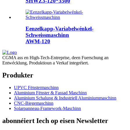
SHWZ3-120*3500
Eenzelkapp-Variabelwénkel-
Schweissmaschinn
AWM-120
CGMA ass en High-Tech-Entreprise, deen Fuerschung an
Entwécklung, Produktioun a Verkaf integréiert.
Produkter
UPVC Fënstermaschinn
Aluminium Fënster & Fassad Maschinn
Aluminium Schalung & Industriell Aluminiummaschinn
CNC-Biegemaschinn
Solarpanneau-Framework-Maschinn
abonnéiert Iech op eisen Newsletter